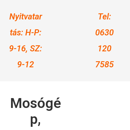
Nyitvatar
Tel:
tás: H-P:
0630
9-16, SZ:
120
9-12
7585
Mosógé
p,