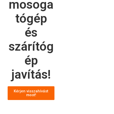
mosoga
tógép
és
szárítóg
ép
javítás!
Kérjen visszahívást
most!