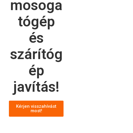
mosoga
tógép
és
szárítóg
ép
javítás!
Kérjen visszahívást
most!