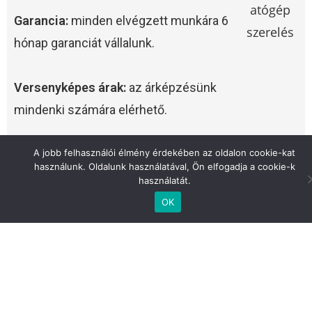
Garancia:
minden elvégzett munkára 6
hónap garanciát vállalunk.
Versenyképes árak:
az árképzésünk
mindenki számára elérhető.
Ügyfélközpontúság:
Csak annyi
A jobb felhasználói élmény érdekében az oldalon cookie-kat
használunk. Oldalunk használatával, Ön elfogadja a cookie-k
alkatrészt cserélünk, ami valóban fontos.
használatát.
OK
Így dolgozunk
1.