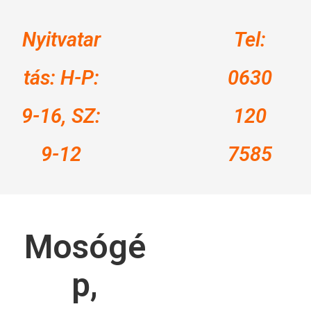
Nyitvatar
Tel:
tás: H-P:
0630
9-16, SZ:
120
9-12
7585
Mosógé
p,