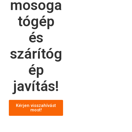
mosoga
tógép
és
szárítóg
ép
javítás!
Kérjen visszahívást
most!