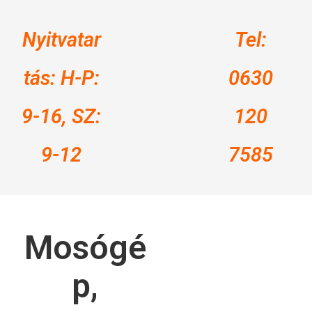
Nyitvatar
Tel:
tás: H-P:
0630
9-16, SZ:
120
9-12
7585
Mosógé
p,