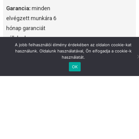
Garancia:
minden
elvégzett munkára 6
hónap garanciát
vállalunk.
A jobb felhasználói élmény érdekében az oldalon cookie-kat
használunk. Oldalunk használatával, Ön elfogadja a cookie-k
Versenyképes árak:
használatát.
OK
az árképzésünk
mindenki számára
elérhető.
Ügyfélközpontúság:
Csak annyi alkatrészt
cserélünk, ami valóban
fontos.