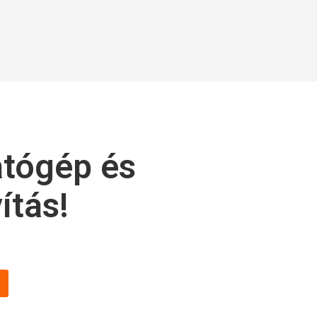
tógép és
ítás!