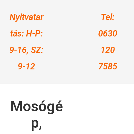
Nyitvatar
Tel:
tás: H-P:
0630
9-16, SZ:
120
9-12
7585
Mosógé
p,