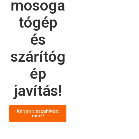
mosoga
tógép
és
szárítóg
ép
javítás!
Kérjen visszahívást
most!