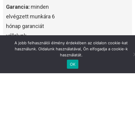
Garancia:
minden
elvégzett munkára 6
hónap garanciát
vállalunk.
A jobb felhasználói élmény érdekében az oldalon cookie-kat
használunk. Oldalunk használatával, Ön elfogadja a cookie-k
Versenyképes árak:
használatát.
az árképzésünk
OK
mindenki számára
elérhető.
Ügyfélközpontúság:
Csak annyi alkatrészt
cserélünk, ami valóban
fontos.