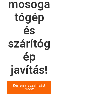
mosoga
tógép
és
szárítóg
ép
javítás!
Kérjen visszahívást
most!