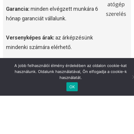
Garancia:
minden elvégzett munkára 6
hónap garanciát vállalunk.
Versenyképes árak:
az árképzésünk
mindenki számára elérhető.
Ügyfélközpontúság:
Csak annyi
A jobb felhasználói élmény érdekében az oldalon cookie-kat
használunk. Oldalunk használatával, Ön elfogadja a cookie-k
alkatrészt cserélünk, ami valóban fontos.
használatát.
OK
Így dolgozunk
1.