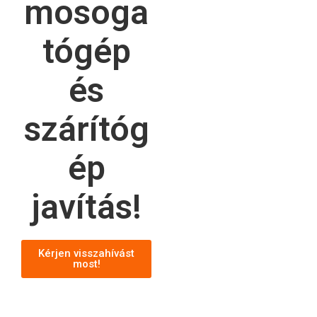
mosoga
tógép
és
szárítóg
ép
javítás!
Kérjen visszahívást
most!