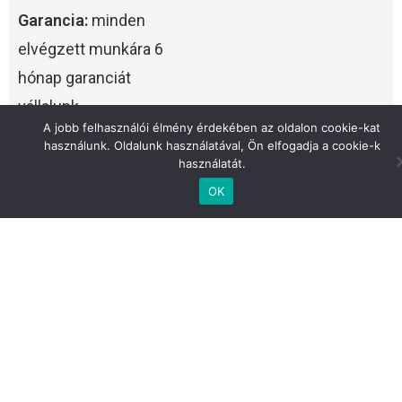
Garancia:
minden
elvégzett munkára 6
hónap garanciát
vállalunk.
A jobb felhasználói élmény érdekében az oldalon cookie-kat
használunk. Oldalunk használatával, Ön elfogadja a cookie-k
Versenyképes árak:
használatát.
az árképzésünk
OK
mindenki számára
elérhető.
Ügyfélközpontúság:
Csak annyi alkatrészt
cserélünk, ami valóban
fontos.