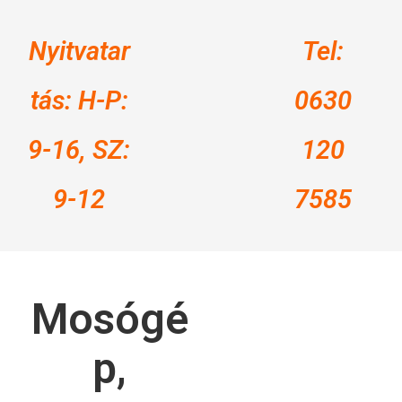
Nyitvatar
Tel:
tás: H-P:
0630
9-16, SZ:
120
9-12
7585
Mosógé
p,