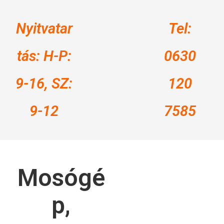
Nyitvatar
Tel:
tás: H-P:
0630
9-16, SZ:
120
9-12
7585
Mosógé
p,