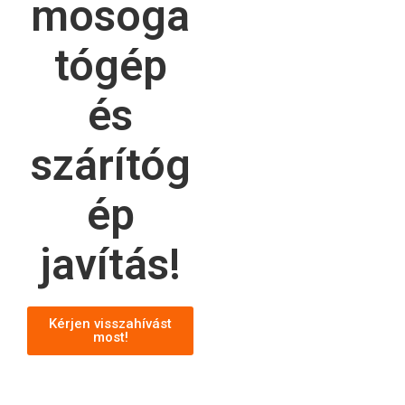
mosoga
tógép
és
szárítóg
ép
javítás!
Kérjen visszahívást
most!