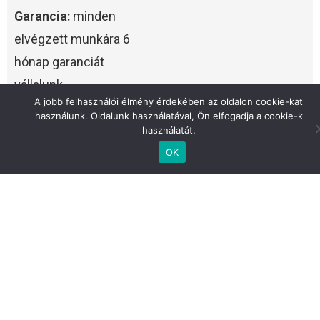
Garancia:
minden
elvégzett munkára 6
hónap garanciát
vállalunk.
A jobb felhasználói élmény érdekében az oldalon cookie-kat
használunk. Oldalunk használatával, Ön elfogadja a cookie-k
Versenyképes árak:
használatát.
az árképzésünk
OK
mindenki számára
elérhető.
Ügyfélközpontúság:
Csak annyi alkatrészt
cserélünk, ami valóban
fontos.