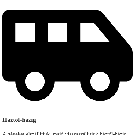
Háztól-házig
A gépeket elszállítjuk, majd visszaszállítjuk háztól-házig.