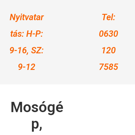
Nyitvatar
Tel:
tás: H-P:
0630
9-16, SZ:
120
9-12
7585
Mosógé
p,