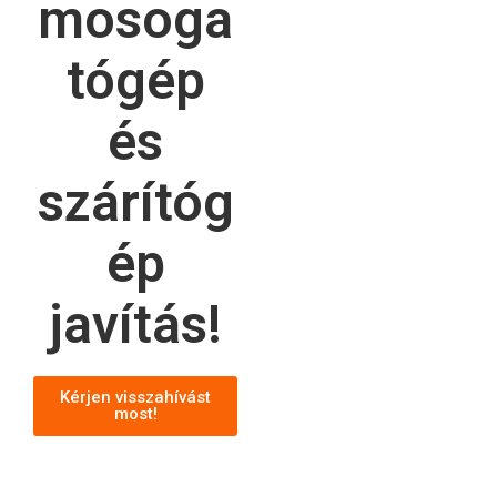
mosoga
tógép
és
szárítóg
ép
javítás!
Kérjen visszahívást
most!