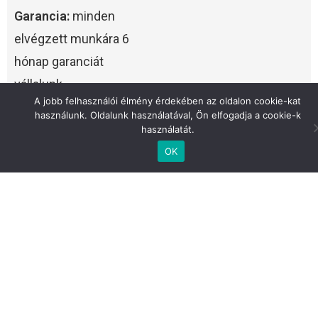
Garancia:
minden
elvégzett munkára 6
hónap garanciát
vállalunk.
A jobb felhasználói élmény érdekében az oldalon cookie-kat
használunk. Oldalunk használatával, Ön elfogadja a cookie-k
Versenyképes árak:
használatát.
az árképzésünk
OK
mindenki számára
elérhető.
Ügyfélközpontúság:
Csak annyi alkatrészt
cserélünk, ami valóban
fontos.