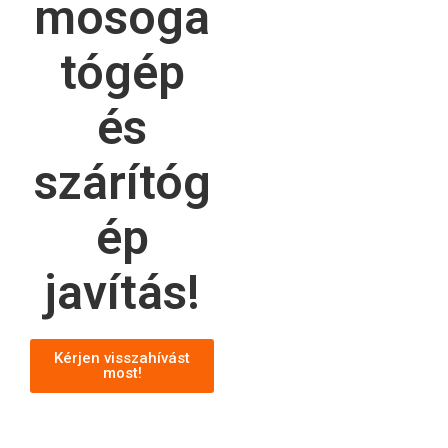
mosoga
tógép
és
szárítóg
ép
javítás!
Kérjen visszahívást
most!