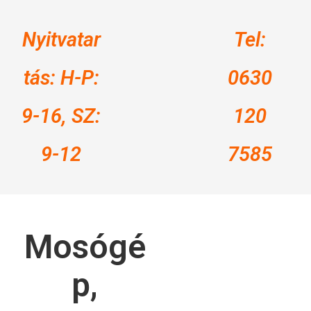
Nyitvatar
Tel:
tás: H-P:
0630
9-16, SZ:
120
9-12
7585
Mosógé
p,