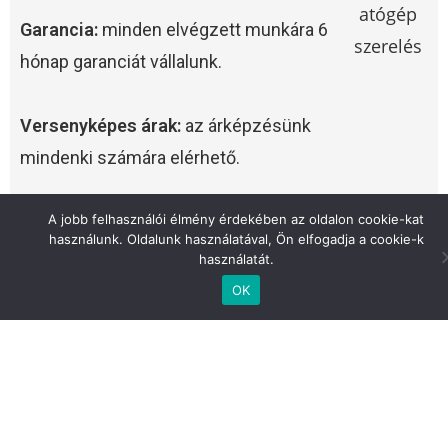
Garancia:
minden elvégzett munkára 6
hónap garanciát vállalunk.
Versenyképes árak:
az árképzésünk
mindenki számára elérhető.
Ügyfélközpontúság:
Csak annyi
A jobb felhasználói élmény érdekében az oldalon cookie-kat
használunk. Oldalunk használatával, Ön elfogadja a cookie-k
alkatrészt cserélünk, ami valóban fontos.
használatát.
OK
Így dolgozunk
1.