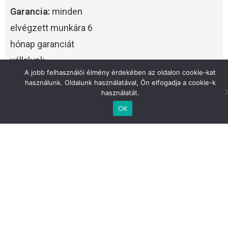
Garancia:
minden
elvégzett munkára 6
hónap garanciát
vállalunk.
A jobb felhasználói élmény érdekében az oldalon cookie-kat
használunk. Oldalunk használatával, Ön elfogadja a cookie-k
Versenyképes árak:
használatát.
az árképzésünk
OK
mindenki számára
elérhető.
Ügyfélközpontúság:
Csak annyi alkatrészt
cserélünk, ami valóban
fontos.