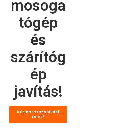
mosoga
tógép
és
szárítóg
ép
javítás!
Kérjen visszahívást
most!