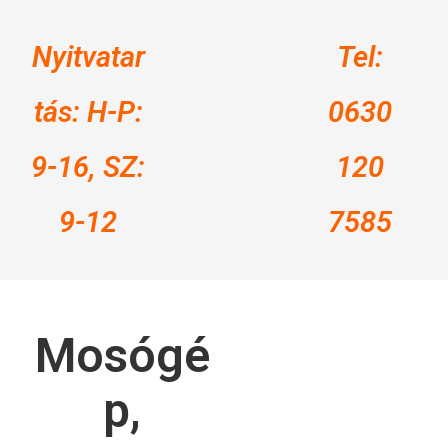
Nyitvatar
Tel:
tás: H-P:
0630
9-16, SZ:
120
9-12
7585
Mosógé
p,