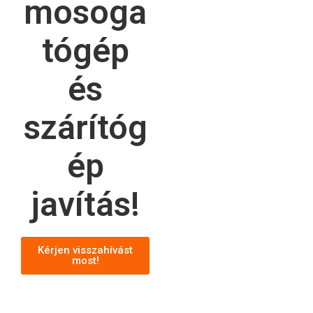
mosoga
tógép
és
szárítóg
ép
javítás!
Kérjen visszahívást
most!