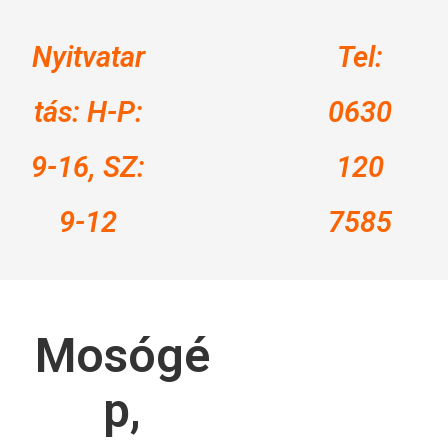
Nyitvatar
Tel:
tás: H-P:
0630
9-16, SZ:
120
9-12
7585
Mosógé
p,