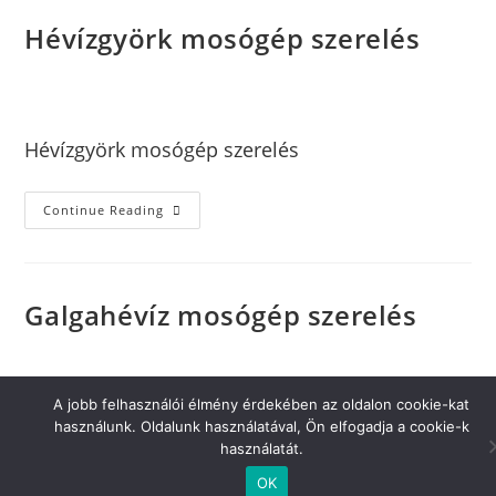
Hévízgyörk mosógép szerelés
xJcJoqZ80Ojh
október 5, 2024
Mosógép szerelés
Hévízgyörk mosógép szerelés
Continue Reading
Galgahévíz mosógép szerelés
xJcJoqZ80Ojh
október 5, 2024
Mosógép szerelés
A jobb felhasználói élmény érdekében az oldalon cookie-kat
Galgahévíz mosógép szerelés
használunk. Oldalunk használatával, Ön elfogadja a cookie-k
használatát.
OK
Continue Reading